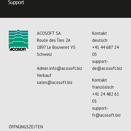
ACOSOFT SA
Kontakt
Route des Îles 2A
deutsch
1897 Le Bouveret VS
+41 44 687 24
Schweiz
03
support-
Admin
info@acosoft.biz
de@acosoft.biz
Verkauf
Kontakt
sales@acosoft.biz
französisch
+41 24 482 61
01
support-
fr@acosoft.biz
ÖFFNUNGSZEITEN