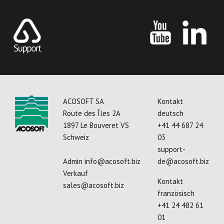
ACOSOFT SA
Kontakt
Route des Îles 2A
deutsch
1897 Le Bouveret VS
+41 44 687 24
Schweiz
03
support-
Admin
info@acosoft.biz
de@acosoft.biz
Verkauf
Kontakt
sales@acosoft.biz
französisch
+41 24 482 61
01