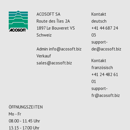
ACOSOFT SA
Kontakt
Route des Îles 2A
deutsch
1897 Le Bouveret VS
+41 44 687 24
Schweiz
03
support-
Admin
info@acosoft.biz
de@acosoft.biz
Verkauf
Kontakt
sales@acosoft.biz
französisch
+41 24 482 61
01
support-
fr@acosoft.biz
ÖFFNUNGSZEITEN
Mo - Fr
08.00 - 11.45 Uhr
13.15 - 17.00 Uhr