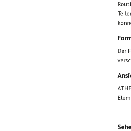
Routi
Teile
könne
Form
Der F
versc
Ansi
ATHE
Elem
Sehe