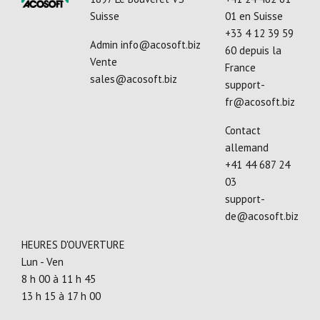
Suisse
01
en Suisse
+33 4 12 39 59
Admin
info@acosoft.biz
60
depuis la
Vente
France
sales@acosoft.biz
support-
fr@acosoft.biz
Contact
allemand
+41 44 687 24
03
support-
de@acosoft.biz
HEURES D'OUVERTURE
Lun - Ven
8 h 00 à 11 h 45
13 h 15 à 17 h 00